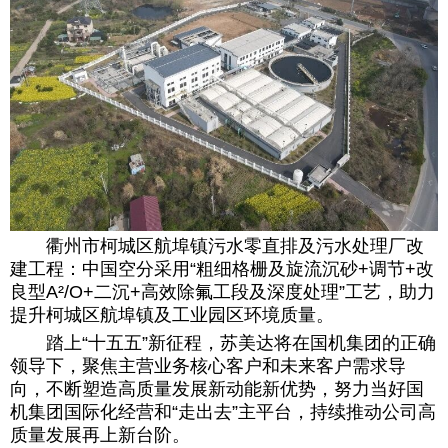
衢州市柯城区航埠镇污水零直排及污水处理厂改
建工程：中国空分采用“粗细格栅及旋流沉砂+调节+改
良型A²/O+二沉+高效除氟工段及深度处理”工艺，助力
提升柯城区航埠镇及工业园区环境质量。
踏上“十五五”新征程，苏美达将在国机集团的正确
领导下，聚焦主营业务核心客户和未来客户需求导
向，不断塑造高质量发展新动能新优势，努力当好国
机集团国际化经营和“走出去”主平台，持续推动公司高
质量发展再上新台阶。