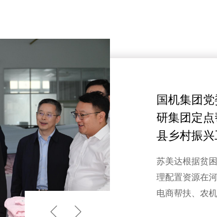
国机集团党
研集团定点
县乡村振兴
苏美达根据贫
理配置资源在
电商帮扶、农